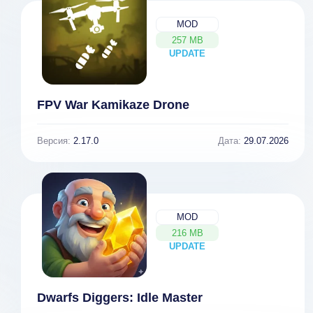
MOD
257 MB
UPDATE
NEW
FPV War Kamikaze Drone
Версия:
2.17.0
Дата:
29.07.2026
MOD
216 MB
UPDATE
NEW
Dwarfs Diggers: Idle Master