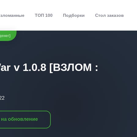
зломанные
ТОП 100
Подборки
Стол заказов
денег]
War v 1.0.8 [ВЗЛОМ :
22
 на обновление