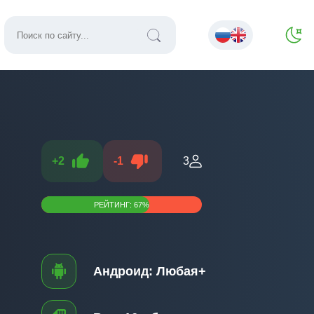
+
2
-
1
3
РЕЙТИНГ:
67
%
Андроид:
Любая+