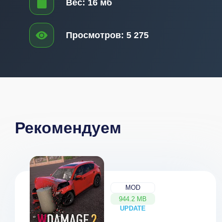
Вес:
16 мб
Просмотров:
5 275
Рекомендуем
MOD
944.2 MB
UPDATE
NEW