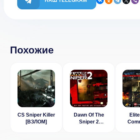
НАШ TELEGRAM
Похожие
CS Sniper Killer
Dawn Of The
Elite
[ВЗЛОМ]
Sniper 2
Com
[ВЗЛОМ Много
Ass
денег] v 1.3.4
[ВЗ