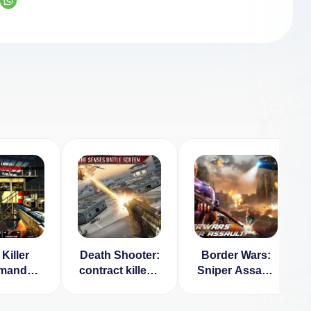
 Killer
Death Shooter:
Border Wars:
mando
contract killer v
Sniper Assault
assin
1.2.2 [ВЗЛОМ
v 1.0.15
ЛОМ:
на деньги]
[ВЗЛОМ] для