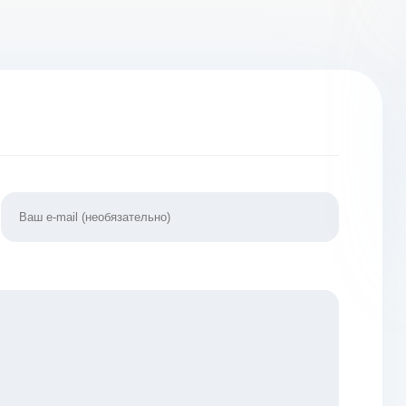
денег] v
Андроид
.0.4