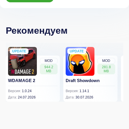
Рекомендуем
UPDATE
NEW
UPDATE
NEW
MOD
MOD
944.2
281.8
MB
MB
WDAMAGE 2
Draft Showdown
FP
Версия:
1.0.24
Версия:
1.14.1
Вер
Дата:
24.07.2026
Дата:
30.07.2026
Дат