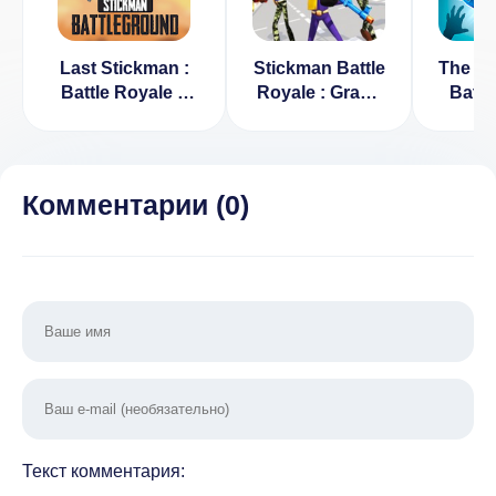
Last Stickman :
Stickman Battle
The La
Battle Royale v
Royale : Grand
Battl
2.3 [ВЗЛОМ:
War v 2.3
0.
неограниченные
[ВЗЛОМ]
пули]
Комментарии (
0
)
Текст комментария: