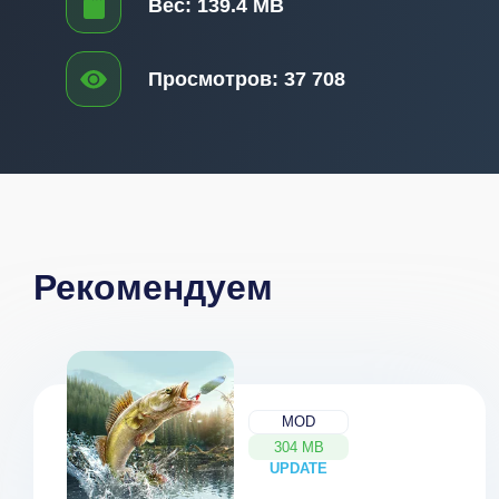
Вес:
139.4 MB
Просмотров:
37 708
Рекомендуем
MOD
304 MB
UPDATE
NEW