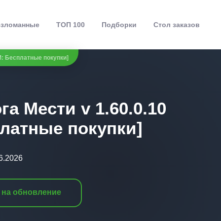
зломанные
ТОП 100
Подборки
Стол заказов
ОМ: Бесплатные покупки]
га Мести v 1.60.0.10
латные покупки]
6.2026
 на обновление