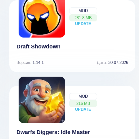
MOD
281.8 MB
UPDATE
NEW
Draft Showdown
Версия:
1.14.1
Дата:
30.07.2026
MOD
216 MB
UPDATE
NEW
Dwarfs Diggers: Idle Master