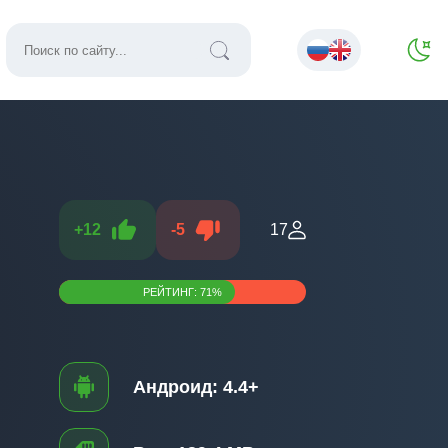
+
12
-
5
17
РЕЙТИНГ:
71
%
Андроид:
4.4+