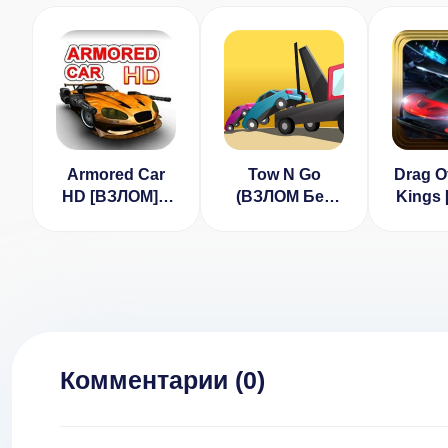
Armored Car
Tow N Go
Drag O
HD [ВЗЛОМ] v
(ВЗЛОМ Без
Kings
1.5.5
Рекламы)
на де
Комментарии (
0
)