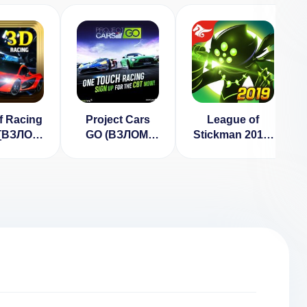
f Racing
Project Cars
League of
 [ВЗЛОМ
GO (ВЗЛОМ,
Stickman 2017-
ньги] v
полная
Ninja [ВЗЛОМ]
3.0
версия)
v 4.4.0