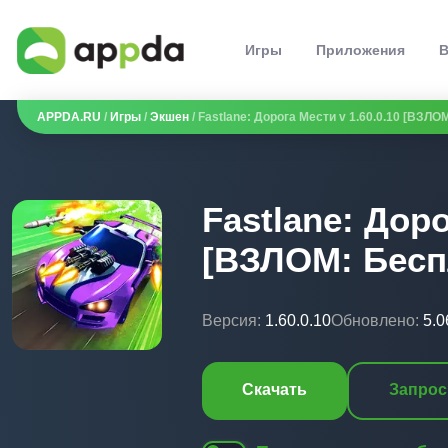
Игры
Приложения
В
APPDA.RU
/
Игры
/
Экшен
/ Fastlane: Дорога Мести v 1.60.0.10 [ВЗЛ
Fastlane: Доро
[ВЗЛОМ: Бесп
Версия:
1.60.0.10
Обновлено:
5.0
Скачать
Запрос