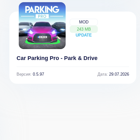
MOD
243 MB
UPDATE
NEW
Dirt Xtreme v
Dirt Trackin 2
Car Parking Pro - Park & Drive
1.3.9
[ВЗЛОМ: Всё
разблокировано]
Версия:
0.5.97
Дата:
29.07.2026
1.4.8