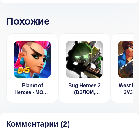
Похожие
Planet of
Bug Heroes 2
West Le
Heroes - MOBA
(ВЗЛОМ,
3V3 
5v5 [ВЗЛОМ]
Много денег)
1.1.4 [
3.12
бессме
не
переза
Комментарии (
2
)