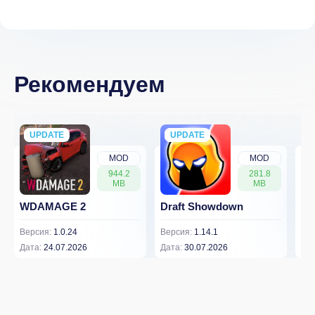
Рекомендуем
UPDATE
NEW
UPDATE
NEW
MOD
MOD
944.2
281.8
MB
MB
WDAMAGE 2
Draft Showdown
FP
Версия:
1.0.24
Версия:
1.14.1
Вер
Дата:
24.07.2026
Дата:
30.07.2026
Дат