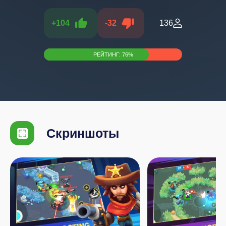
+
104
-
32
136
РЕЙТИНГ:
76
%
Скриншоты