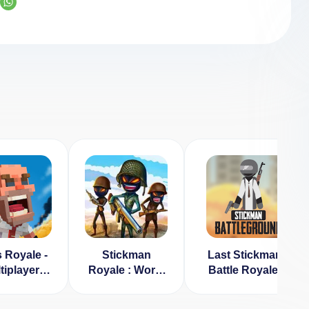
 Royale -
Stickman
Last Stickman :
tiplayer
Royale : World
Battle Royale v
ky Battle
War Battle
2.3 [ВЗЛОМ:
oyale
[ВЗЛОМ:
неограниченные