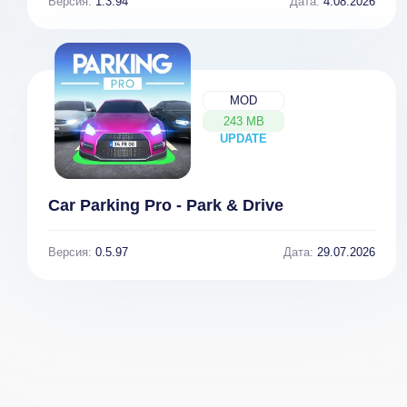
Версия:
1.3.94
Дата:
4.08.2026
MOD
243 MB
UPDATE
NEW
Car Parking Pro - Park & Drive
Версия:
0.5.97
Дата:
29.07.2026
Zombie Rules -
Mobile Survival
& Battle Royale
1.3.3