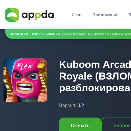
Игры
Приложения
В
APPDA.RU
/
Игры
/
Экшен
/ Kuboom Arcade: 3D Shooter & Battle Roya
Kuboom Arcade
Royale (ВЗЛО
разблокирова
Версия:
0.2
Скачать
Запрос