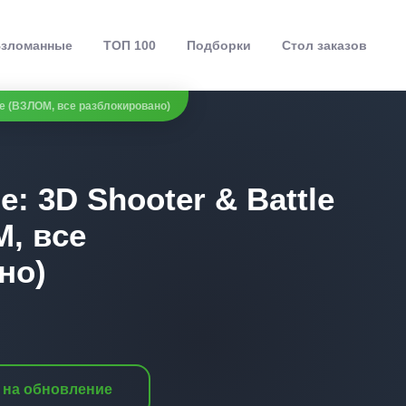
зломанные
ТОП 100
Подборки
Стол заказов
le (ВЗЛОМ, все разблокировано)
: 3D Shooter & Battle
М, все
но)
 на обновление