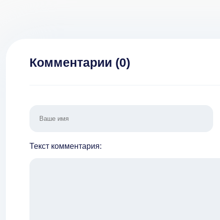
(МОД, много
[
денег)
Много
Комментарии (
0
)
Текст комментария: