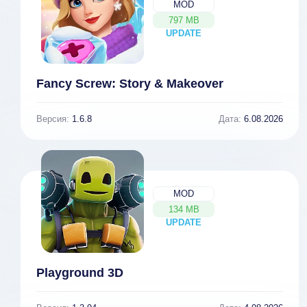
MOD
797 MB
UPDATE
NEW
Fancy Screw: Story & Makeover
Версия:
1.6.8
Дата:
6.08.2026
MOD
134 MB
UPDATE
NEW
Playground 3D