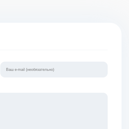
ВЗЛОМ:
Много денег] v
пули]
 денег] v
1.4
1.08