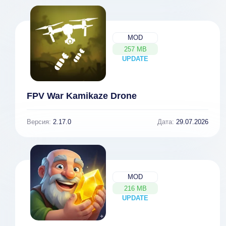
MOD
257 MB
UPDATE
NEW
FPV War Kamikaze Drone
Версия:
2.17.0
Дата:
29.07.2026
MOD
216 MB
UPDATE
NEW