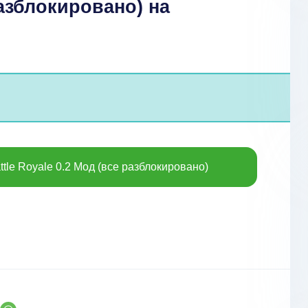
азблокировано) на
tle Royale 0.2 Мод (все разблокировано)