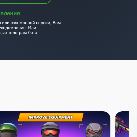
овления
й или взломанной версии, Вам
уведомление. Или
ью телеграм бота: