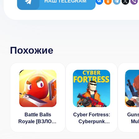
НАШ TELEGRAM
Похожие
Battle Balls
Cyber Fortress:
Guns
Royale [ВЗЛОМ:
Cyberpunk
Mul
неограниченная
Battle Royale
Bloc
валюта] 1.0.0
Frag Squad
R