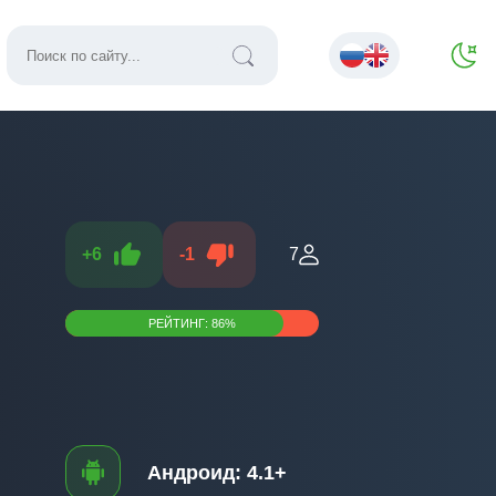
+
6
-
1
7
РЕЙТИНГ:
86
%
Андроид:
4.1+