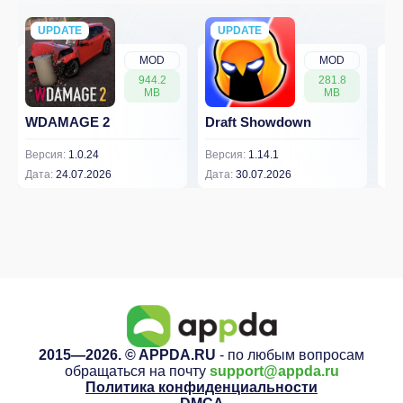
UPDATE
NEW
UPDATE
NEW
MOD
MOD
944.2
281.8
MB
MB
WDAMAGE 2
Draft Showdown
FP
Версия:
1.0.24
Версия:
1.14.1
Вер
Дата:
24.07.2026
Дата:
30.07.2026
Дат
2015—2026. © APPDA.RU
- по любым вопросам
обращаться на почту
support@appda.ru
Политика конфиденциальности