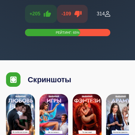
+
205
-
109
314
РЕЙТИНГ:
65
%
Скриншоты