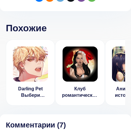
Похожие
Darling Pet
Клуб
Аниме
Выбери
романтических
истори
любовь
историй
любовь 
(ВЗЛОМ
(ВЗЛОМ, много
Бесплатные
денег)
выборы)
Комментарии (
7
)