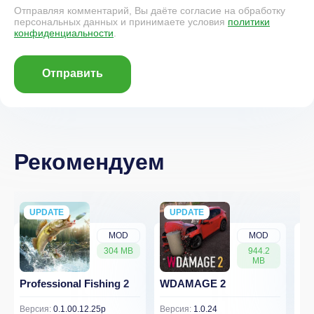
Отправляя комментарий, Вы даёте согласие на обработку
персональных данных и принимаете условия
политики
конфиденциальности
.
Отправить
Рекомендуем
UPDATE
NEW
UPDATE
NEW
MOD
MOD
304 MB
944.2
MB
Professional Fishing 2
WDAMAGE 2
Dr
Версия:
0.1.00.12.25p
Версия:
1.0.24
Вер