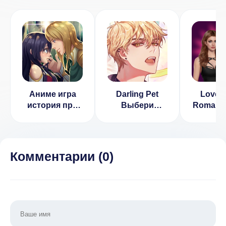
Аниме игра
Darling Pet
Love 
история про
Выбери
Romanti
любовь v 20.2
любовь
game (
(ВЗЛОМ
Нет ре
Бесплатные
выборы)
Комментарии (
0
)