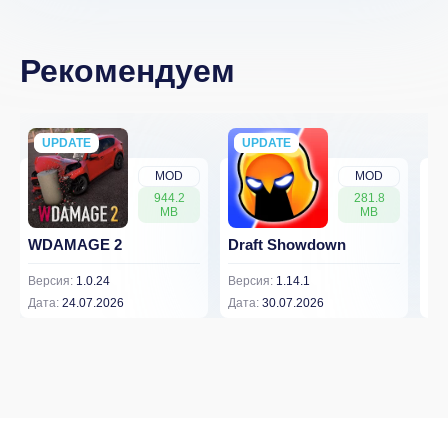
Рекомендуем
UPDATE
NEW
UPDATE
NEW
MOD
MOD
944.2
281.8
MB
MB
WDAMAGE 2
Draft Showdown
FP
Версия:
1.0.24
Версия:
1.14.1
Вер
Дата:
24.07.2026
Дата:
30.07.2026
Дат