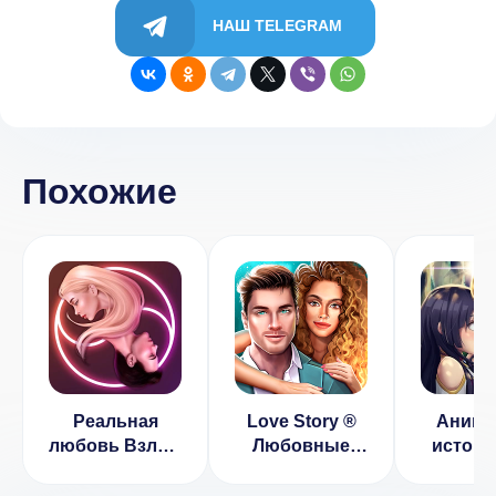
НАШ TELEGRAM
Похожие
Реальная
Love Story ®
Аниме
любовь Взлом
Любовные
истори
(Бесплатные
истории
любовь 
Наряды)
(ВЗЛОМ, Нет