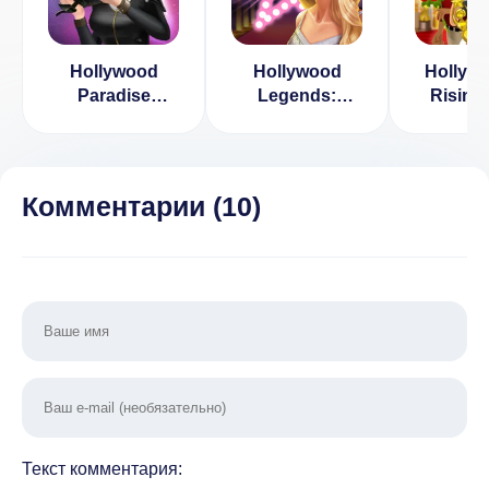
Hollywood
Hollywood
Hollyw
Paradise
Legends:
Rising 
[ВЗЛОМ:
Hidden Mystery
[ВЗЛ
много денег] v
(ВЗЛОМ,
Много д
1.2
бесплатные
3.8
покупки)
Комментарии (
10
)
Текст комментария: