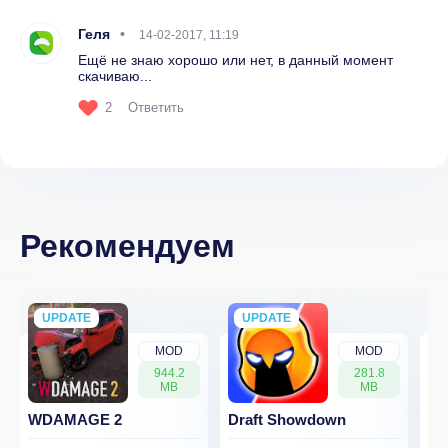
Геля
14-02-2017, 11:19
Ещё не знаю хорошо или нет, в данный момент
скачиваю...
2
Ответить
Рекомендуем
UPDATE
NEW
UPDATE
NEW
MOD
MOD
944.2
281.8
MB
MB
WDAMAGE 2
Draft Showdown
FP