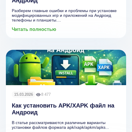
Андроид
Разберем главные ошибки и проблемы при установке
модифицированных игр и приложений на Андроид
телефоны и планшеты....
Читать полностью
15.03.2026
8 477
Как установить APK/XAPK файл на
Андроид
В статье рассматриваются различные варианты
установки файлов формата apk/xapk/apkm/apks...