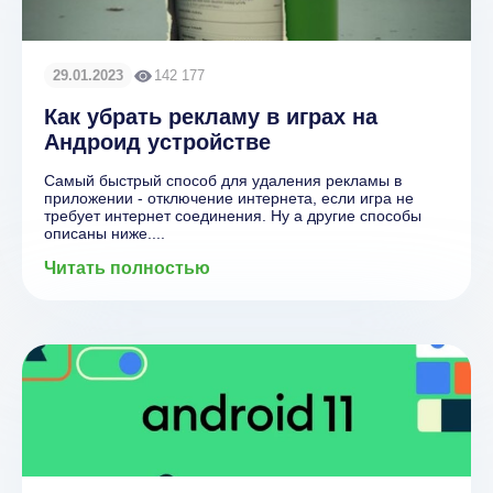
29.01.2023
142 177
Как убрать рекламу в играх на
Андроид устройстве
Самый быстрый способ для удаления рекламы в
приложении - отключение интернета, если игра не
требует интернет соединения. Ну а другие способы
описаны ниже....
Читать полностью