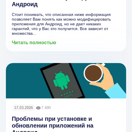
Андроид
Стоит понимать, что описанная ниже информация
позволяет Вам понять как можно модифицировать
приложения для Андроид, но не дает никаких
гарантий, что у Вас это получится. Все зависит от
множества...
Читать полностью
17.03.2026
7 490
Проблемы при установке и
обновлении приложений на