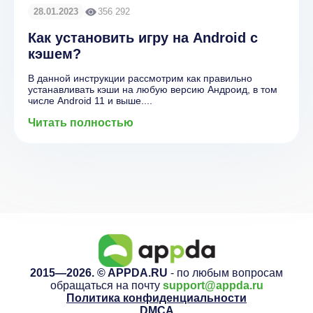
28.01.2023
356 292
Как установить игру на Android с
кэшем?
В данной инструкции рассмотрим как правильно
устанавливать кэши на любую версию Андроид, в том
числе Android 11 и выше....
Читать полностью
2015—2026. © APPDA.RU
- по любым вопросам
обращаться на почту
support@appda.ru
Политика конфиденциальности
DMCA