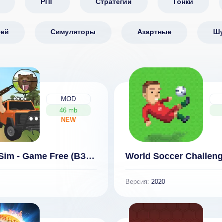
РПГ
Стратегии
Гонки
тей
Симуляторы
Азартные
Ш
MOD
46 mb
NEW
Hunting Sim - Game Free (ВЗЛОМ, доступны все авто/скины, нет рекламы)
Версия:
2020