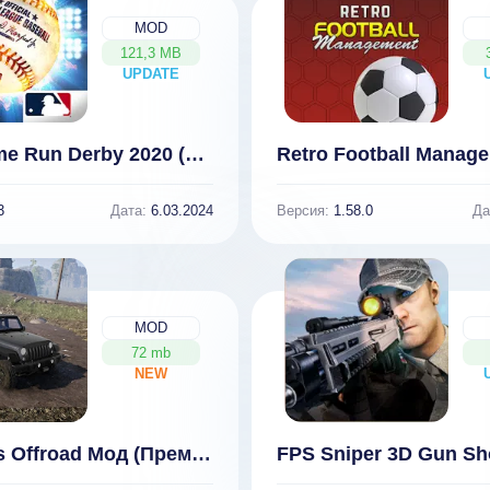
MOD
121,3 MB
UPDATE
NEW
MLB Home Run Derby 2020 (ВЗЛОМ, много денег)
3
Дата:
6.03.2024
Версия:
1.58.0
Да
MOD
72 mb
NEW
Spintrials Offroad Мод (Премиум)