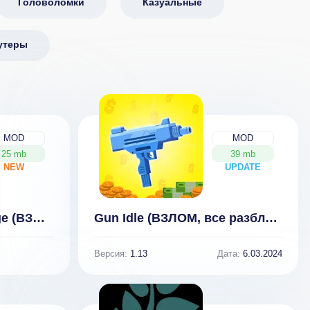
Головоломки
Казуальные
утеры
MOD
MOD
25 mb
39 mb
NEW
UPDATE
NEW
World Soccer Challenge (ВЗЛОМ, без рекламы)
Gun Idle (ВЗЛОМ, все разблокировано/много денег/без рекламы)
Версия:
1.13
Дата:
6.03.2024