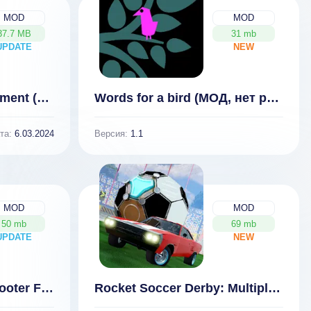
MOD
MOD
37.7 MB
31 mb
UPDATE
NEW
NEW
Retro Football Management (МОД, много денег и очков)
Words for a bird (МОД, нет рекламы)
та:
6.03.2024
Версия:
1.1
MOD
MOD
50 mb
69 mb
UPDATE
NEW
NEW
FPS Sniper 3D Gun Shooter Free Fire: стрелялки [ВЗЛОМ: нет рекламы] 1.31
Rocket Soccer Derby: Multiplayer Demolition League [ВЗЛОМ: Много Денег] 1.1.3