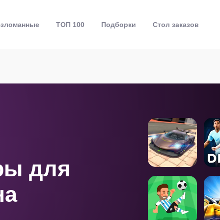
зломанные
ТОП 100
Подборки
Стол заказов
ры для
на