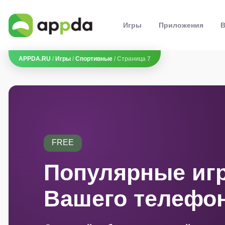
Игры
Приложения
В
APPDA.RU
/
Игры
/
Спортивные
/ Страница 7
FREE
Популярные иг
Вашего телефо