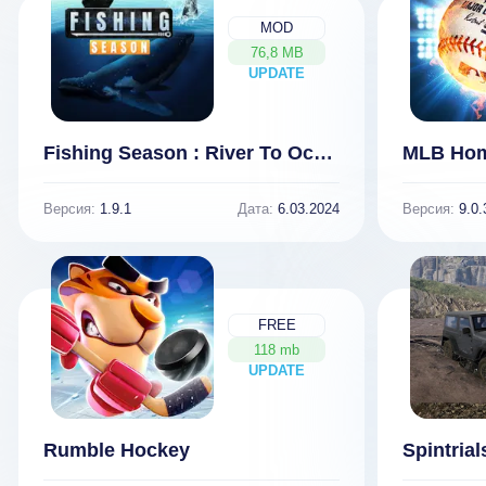
MOD
76,8 MB
UPDATE
NEW
Fishing Season : River To Ocean (ВЗЛОМ, бесплатные покупки)
Версия:
1.9.1
Дата:
6.03.2024
Версия:
9.0.
FREE
118 mb
UPDATE
NEW
Rumble Hockey