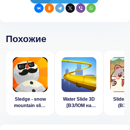
Похожие
Sledge - snow
Water Slide 3D
Slide T
mountain slide
[ВЗЛОМ на
(ВЗЛ
v 1.3.0.1
деньги] v 1.14
Много 
[ВЗЛОМ]
Беспл
поку