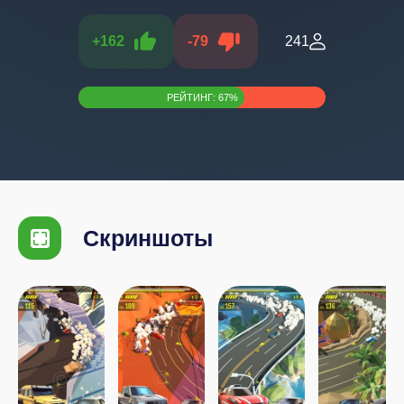
+
162
-
79
241
РЕЙТИНГ:
67
%
Скриншоты