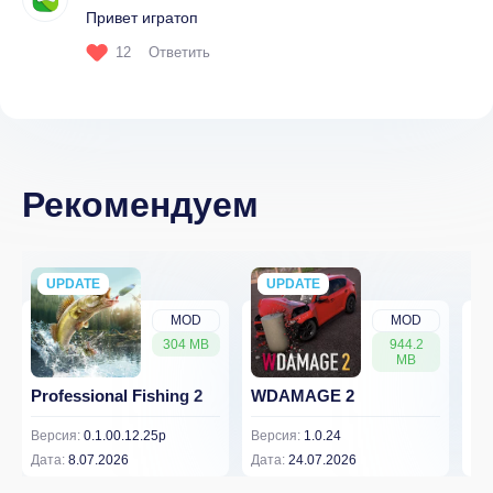
Привет игратоп
12
Ответить
Рекомендуем
UPDATE
NEW
UPDATE
NEW
MOD
MOD
304 MB
944.2
MB
Professional Fishing 2
WDAMAGE 2
Dr
Версия:
0.1.00.12.25p
Версия:
1.0.24
Вер
Дата:
8.07.2026
Дата:
24.07.2026
Дат