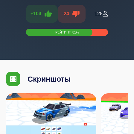
+
104
-
24
128
РЕЙТИНГ:
81
%
Скриншоты