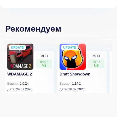
Рекомендуем
UPDATE
NEW
UPDATE
NEW
MOD
MOD
944.2
281.8
MB
MB
WDAMAGE 2
Draft Showdown
FP
Версия:
1.0.24
Версия:
1.14.1
Вер
Дата:
24.07.2026
Дата:
30.07.2026
Дат