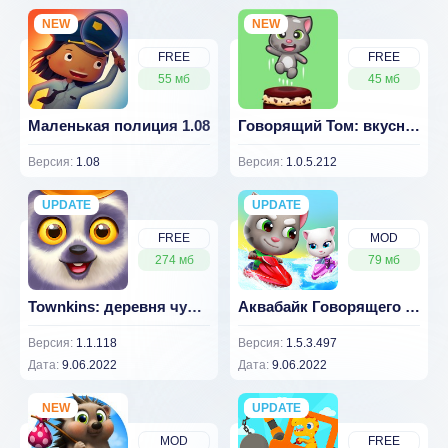
NEW
NEW
FREE
FREE
55 мб
45 мб
Маленькая полиция 1.08
Говорящий Том: вкусная башня 1.0.5.212
Версия:
1.08
Версия:
1.0.5.212
UPDATE
NEW
UPDATE
NEW
FREE
MOD
274 мб
79 мб
Townkins: деревня чудес v 1.1.118
Аквабайк Говорящего Тома 2 (МОД, Много денег)
Версия:
1.1.118
Версия:
1.5.3.497
Дата:
9.06.2022
Дата:
9.06.2022
NEW
UPDATE
NEW
MOD
FREE