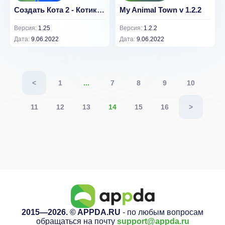
Создать Кота 2 - Котики и магия в новом мире v 1.25
My Animal Town v 1.2.2
Версия:
1.25
Версия:
1.2.2
Дата:
9.06.2022
Дата:
9.06.2022
<
1
...
7
8
9
10
11
12
13
14
15
16
>
2015—2026. © APPDA.RU
- по любым вопросам
обращаться на почту
support@appda.ru