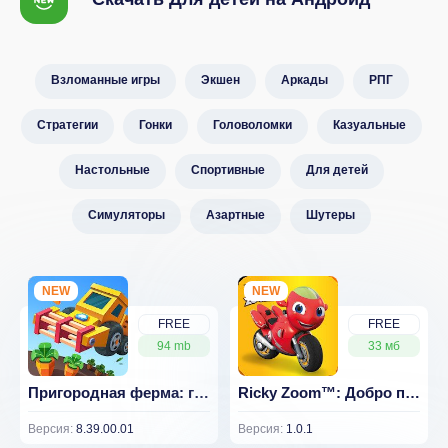
Взломанные игры
Экшен
Аркады
РПГ
Стратегии
Гонки
Головоломки
Казуальные
Настольные
Спортивные
Для детей
Симуляторы
Азартные
Шутеры
NEW
NEW
FREE
FREE
94 mb
33 мб
Пригородная ферма: грузовик 8.39.00.01
Ricky Zoom™: Добро пожаловать в Уилфорд! 1.0.1
Версия:
8.39.00.01
Версия:
1.0.1