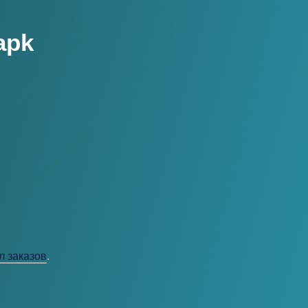
apk
л заказов
.