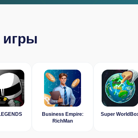
 игры
LEGENDS
Business Empire:
Super WorldBo
RichMan