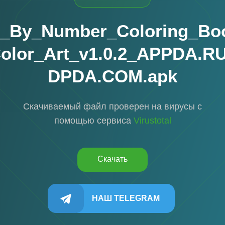
t_By_Number_Coloring_Bo
olor_Art_v1.0.2_APPDA.
DPDA.COM.apk
Скачиваемый файл проверен на вирусы с
помощью сервиса
Virustotal
Скачать
НАШ TELEGRAM