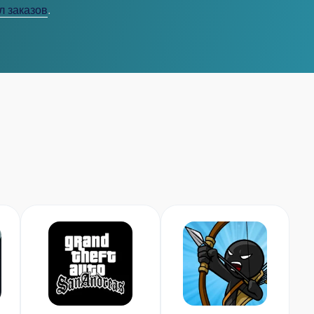
л заказов
.