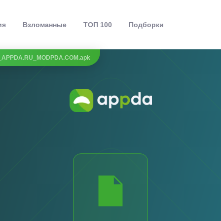
ия
Взломанные
ТОП 100
Подборки
0.2_APPDA.RU_MODPDA.COM.apk