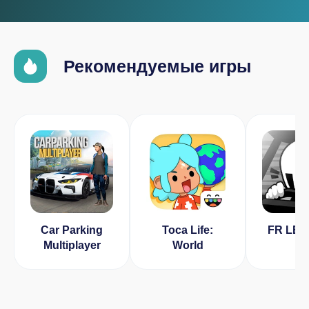
Рекомендуемые игры
Car Parking
Toca Life:
FR LE
Multiplayer
World