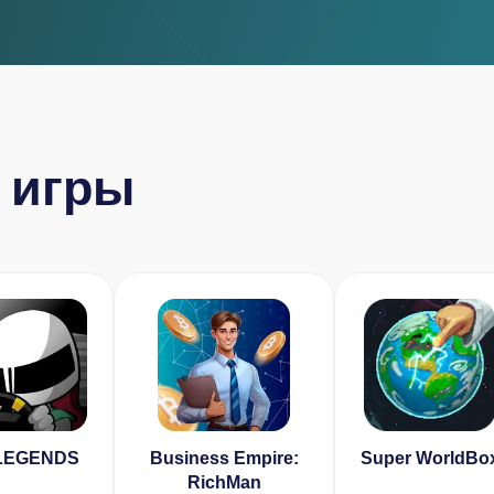
 игры
LEGENDS
Business Empire:
Super WorldBo
RichMan