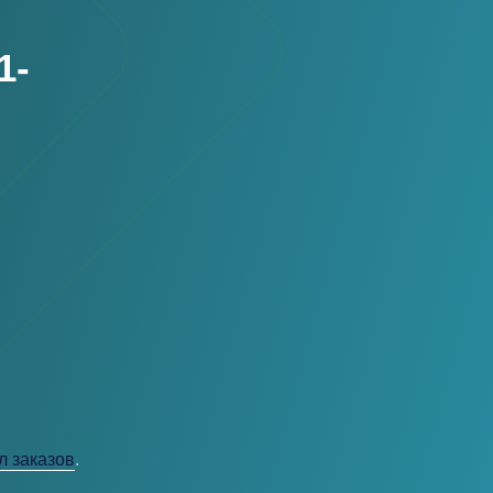
1-
л заказов
.