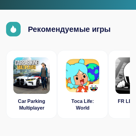
Рекомендуемые игры
Car Parking
Toca Life:
FR LE
Multiplayer
World