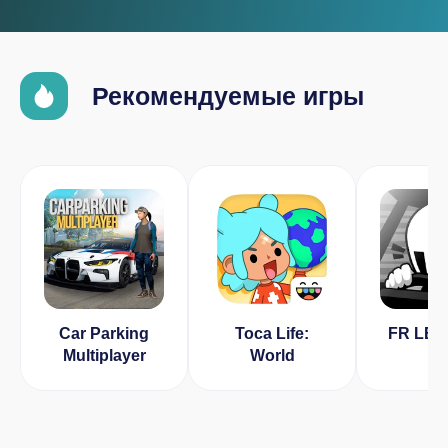
Рекомендуемые игры
Car Parking
Toca Life:
FR LE
Multiplayer
World