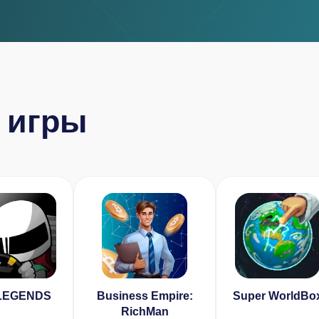
 игры
LEGENDS
Business Empire:
Super WorldBo
RichMan