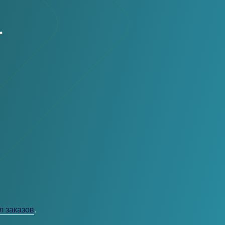
-
л заказов
.