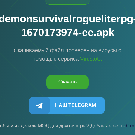
demonsurvivalrogueliterpg
1670173974-ee.apk
Скачиваемый файл проверен на вирусы с
помощью сервиса
Virustotal
Скачать
НАШ TELEGRAM
тобы мы сделали МОД для другой игры? Добавьте ее в -
Cто