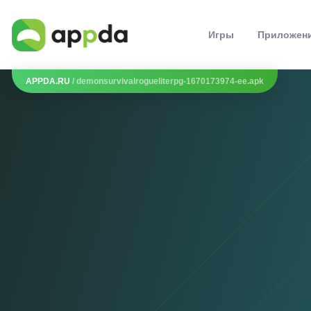
Игры
Приложен
APPDA.RU
/ demonsurvivalrogueliterpg-1670173974-ee.apk