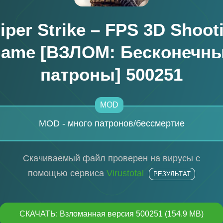
iper Strike – FPS 3D Shoot
ame [ВЗЛОМ: Бесконечн
патроны] 500251
MOD
MOD - много патронов/бессмертие
Скачиваемый файл проверен на вирусы с
помощью сервиса
Virustotal
РЕЗУЛЬТАТ
СКАЧАТЬ: Взломанная версия 500251 (154.9 MB)