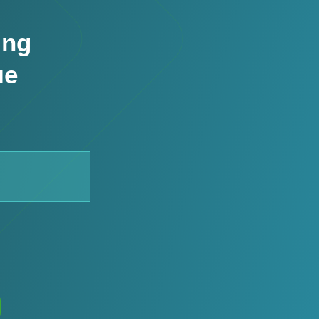
ing
ые