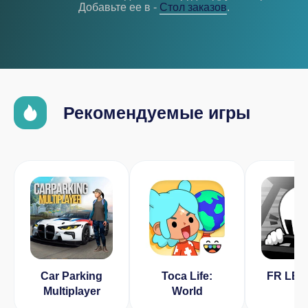
Добавьте ее в -
Cтол заказов
.
Рекомендуемые игры
Car Parking
Toca Life:
FR LE
Multiplayer
World