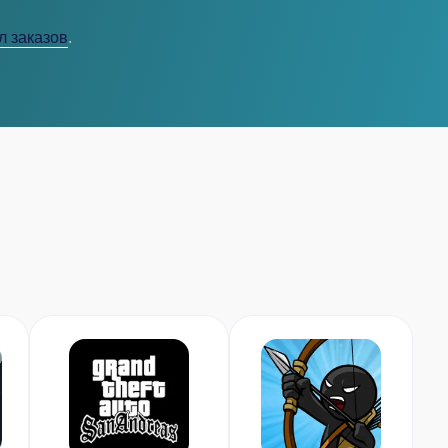
л заказов
.