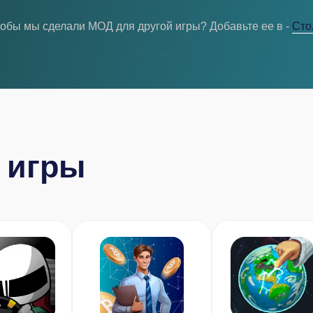
тобы мы сделали МОД для другой игры? Добавьте ее в -
Cто
 игры