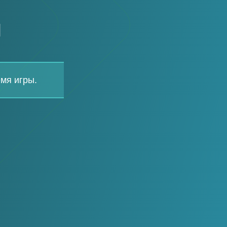
l
мя игры.