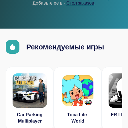
Добавьте ее в -
Cтол заказов
.
Рекомендуемые игры
Car Parking
Toca Life:
FR LE
Multiplayer
World