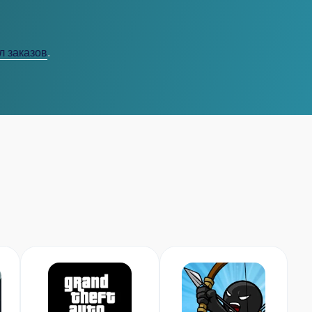
л заказов
.