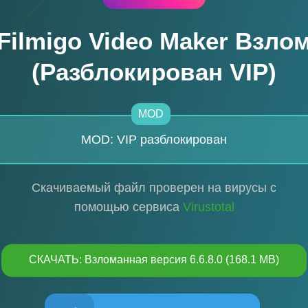
Filmigo Video Maker Взло
(Разблокирован VIP)
MOD
MOD: VIP разблокирован
Скачиваемый файл проверен на вирусы с
помощью сервиса
Virustotal
СКАЧАТЬ: Взломанная версия 6.6.8.0 (168.1 MB)