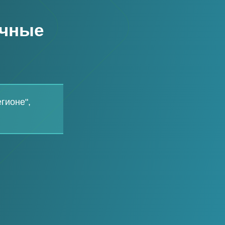
ечные
гионе",