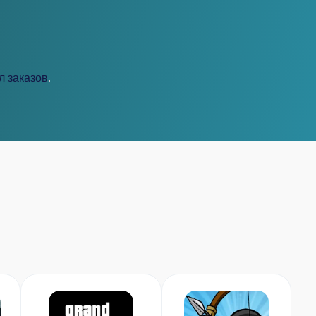
л заказов
.