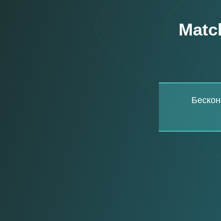
Matc
Бескон