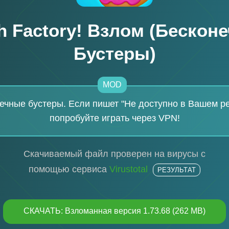
h Factory! Взлом (Бескон
Бустеры)
MOD
ечные бустеры. Если пишет "Не доступно в Вашем ре
попробуйте играть через VPN!
Скачиваемый файл проверен на вирусы с
помощью сервиса
Virustotal
РЕЗУЛЬТАТ
СКАЧАТЬ: Взломанная версия 1.73.68 (262 MB)