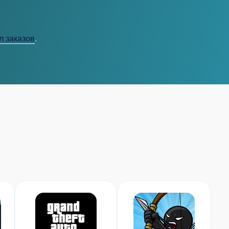
л заказов
.