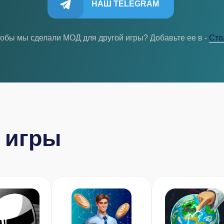
НАШ TELEGRAM
тобы мы сделали МОД для другой игры? Добавьте ее в -
Cто
 игры