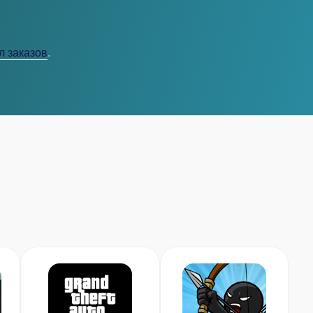
л заказов
.