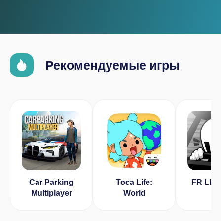
Рекомендуемые игры
Car Parking
Toca Life:
FR LE
Multiplayer
World