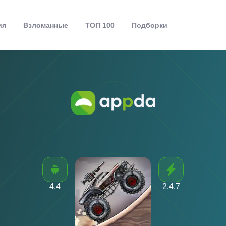
ия
Взломанные
ТОП 100
Подборки
4.4
2.4.7