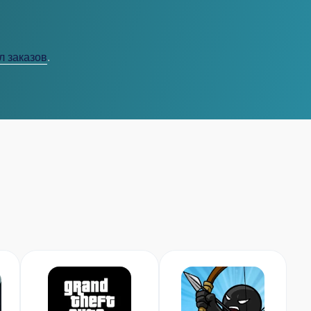
л заказов
.