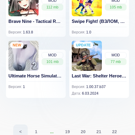
MOD
MOD
112 mb
105 mb
Brave Nine - Tactical RPG (ВЗЛОМ, меню модов)
Swipe Fight! (ВЗЛОМ, меню модов/без рекламы)
Версия:
1.63.8
Версия:
1.0
NEW
UPDATE
NEW
MOD
MOD
101 mb
77 mb
Ultimate Horse Simulator 2 (ВЗЛОМ, меню модов)
Last War: Shelter Heroes. Survival game (МОД, меню модов)
Версия:
1
Версия:
1.00.37.b37
Дата:
6.03.2024
<
1
...
19
20
21
22