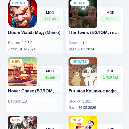
UPDATE
NEW
UPDATE
NEW
MOD
MOD
171 мб
57 mb
Doom Watch Мод (Меню)
The Twins (ВЗЛОМ, глупые враги)
Версия:
1.1.6.0
Версия:
1.1
Дата:
19.02.2024
Дата:
6.03.2024
NEW
UPDATE
NEW
MOD
MOD
41 mb
170.6 MB
Hover Chase (ВЗЛОМ, бессмертие)
Furistas Кошачье кафе 3.185 [ВЗЛОМ на деньги]
Версия:
1.0
Версия:
3.185
Дата:
26.05.2026
NEW
NEW