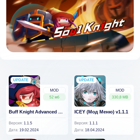
UPDATE
NEW
UPDATE
NEW
MOD
MOD
52 мб
330,8 MB
Buff Knight Advanced Мод (Меню)
ICEY (Мод Меню) v1.1.1
Версия:
1.1.5
Версия:
1.1.1
Дата:
19.02.2024
Дата:
18.04.2024