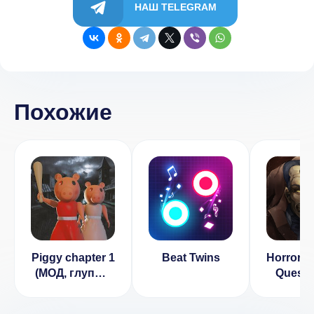
НАШ TELEGRAM
Похожие
Piggy chapter 1
Beat Twins
Horrorfie
(МОД, глупые
Quest 
боты)
беспл
поку