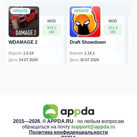
UPDATE
NEW
UPDATE
NEW
MOD
MOD
944.2
281.8
MB
MB
WDAMAGE 2
Draft Showdown
FP
Версия:
1.0.24
Версия:
1.14.1
Вер
Дата:
24.07.2026
Дата:
30.07.2026
Дат
2015—2026. © APPDA.RU
- по любым вопросам
обращаться на почту
support@appda.ru
Политика конфиденциальности