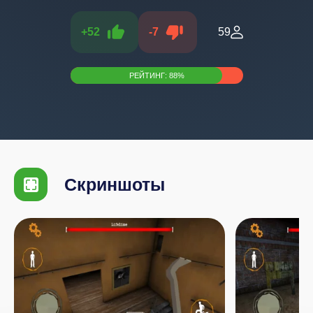
+
52
-
7
59
РЕЙТИНГ:
88
%
Скриншоты