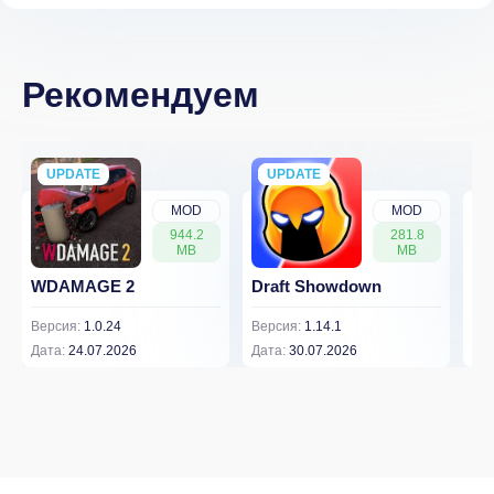
Рекомендуем
UPDATE
NEW
UPDATE
NEW
MOD
MOD
944.2
281.8
MB
MB
WDAMAGE 2
Draft Showdown
FP
Версия:
1.0.24
Версия:
1.14.1
Вер
Дата:
24.07.2026
Дата:
30.07.2026
Дат