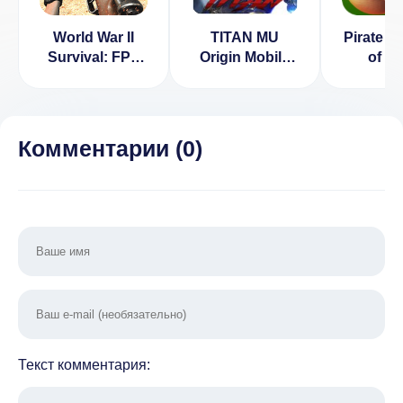
World War II
TITAN MU
Pirate W
Survival: FPS
Origin Mobile
of St
Shooting Game
[ВЗЛОМ:
[ВЗЛ
[ВЗЛОМ:
много денег] v
режим б
деньги] v 2.0.5
2.4.2
3.0
Комментарии (
0
)
Текст комментария: