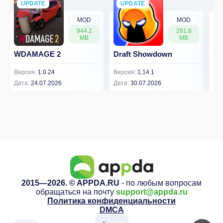
UPDATE
NEW
UPDATE
NEW
MOD
MOD
944.2
281.8
MB
MB
WDAMAGE 2
Draft Showdown
FP
Версия:
1.0.24
Версия:
1.14.1
Вер
Дата:
24.07.2026
Дата:
30.07.2026
Дат
2015—2026. © APPDA.RU
- по любым вопросам
обращаться на почту
support@appda.ru
Политика конфиденциальности
DMCA