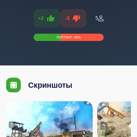
+
2
-
3
5
РЕЙТИНГ:
40
%
Скриншоты