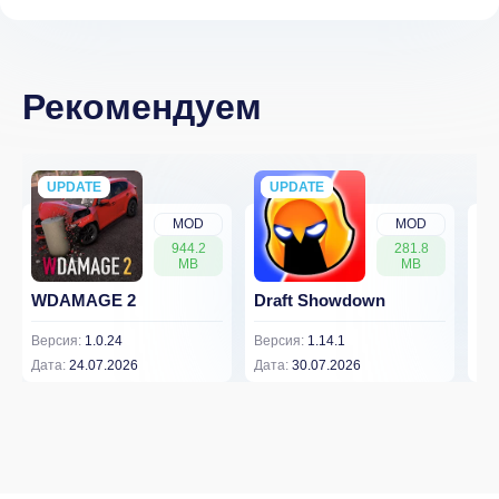
Рекомендуем
UPDATE
NEW
UPDATE
NEW
MOD
MOD
944.2
281.8
MB
MB
WDAMAGE 2
Draft Showdown
FP
Версия:
1.0.24
Версия:
1.14.1
Вер
Дата:
24.07.2026
Дата:
30.07.2026
Дат