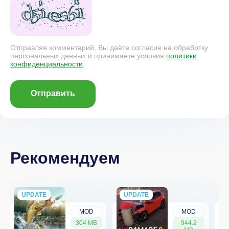
Отправляя комментарий, Вы даёте согласие на обработку
персональных данных и принимаете условия
политики
конфиденциальности
.
Отправить
Рекомендуем
UPDATE
NEW
UPDATE
NEW
MOD
MOD
304 MB
944.2