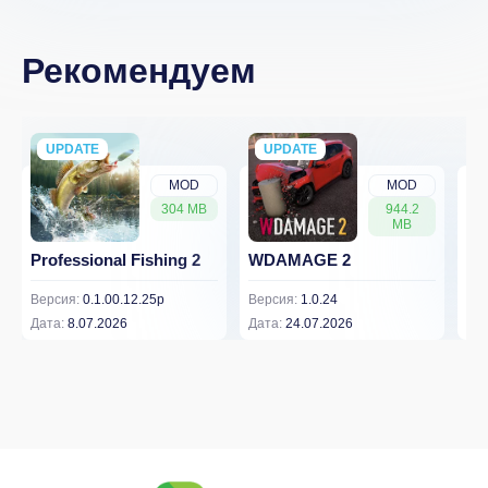
Рекомендуем
UPDATE
NEW
UPDATE
NEW
MOD
MOD
304 MB
944.2
MB
Professional Fishing 2
WDAMAGE 2
Dr
Версия:
0.1.00.12.25p
Версия:
1.0.24
Вер
Дата:
8.07.2026
Дата:
24.07.2026
Дат