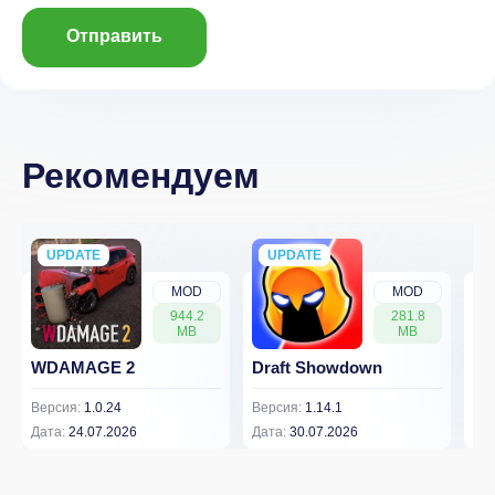
Отправить
Рекомендуем
UPDATE
NEW
UPDATE
NEW
MOD
MOD
944.2
281.8
MB
MB
WDAMAGE 2
Draft Showdown
FP
Версия:
1.0.24
Версия:
1.14.1
Вер
Дата:
24.07.2026
Дата:
30.07.2026
Дат