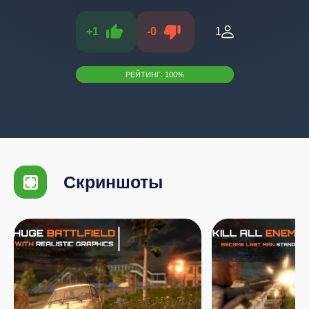
+
1
-
0
1
РЕЙТИНГ:
100
%
Скриншоты