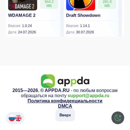
944.2
281.8
MB
MB
WDAMAGE 2
Draft Showdown
FP
Версия:
1.0.24
Версия:
1.14.1
Вер
Дата:
24.07.2026
Дата:
30.07.2026
Дат
2015—2026. © APPDA.RU
- по любым вопросам
обращаться на почту
support@appda.ru
Политика конфиденциальности
DMCA
Вверх