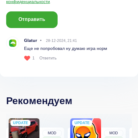
конфиденциальности
.
Отправить
Glatur
28-12-2024, 21:41
Еще не попробовал ну думаю игра норм
1
Ответить
Рекомендуем
UPDATE
NEW
UPDATE
NEW
MOD
MOD