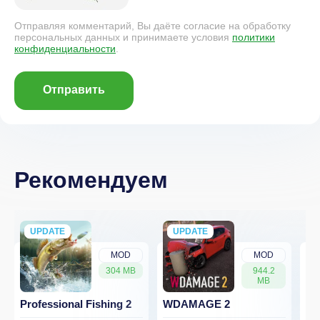
Отправляя комментарий, Вы даёте согласие на обработку
персональных данных и принимаете условия
политики
конфиденциальности
.
Отправить
Рекомендуем
UPDATE
NEW
UPDATE
NEW
MOD
MOD
304 MB
944.2
MB
Professional Fishing 2
WDAMAGE 2
Dr