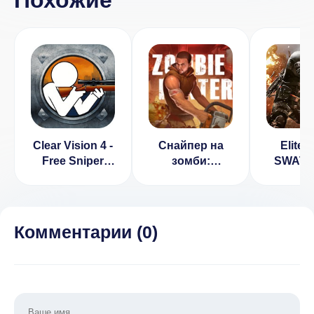
Clear Vision 4 -
Снайпер на
Elite K
Free Sniper
зомби:
SWAT v
Game [ВЗЛОМ:
Охотник за
[ВЗЛО
Много денег]
злом [ВЗЛОМ:
день
1.3.23
бесплатные
покупки] v 2.0
Комментарии (
0
)