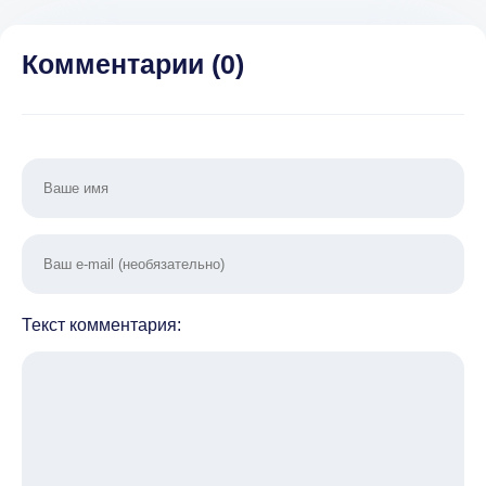
покупки) 1.51
(ВЗЛОМ,
Беспл
Много денег)
поку
Комментарии (
0
)
Текст комментария: