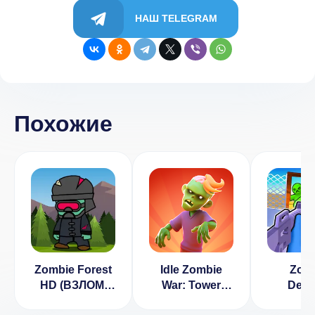
НАШ TELEGRAM
Похожие
Zombie Forest
Idle Zombie
Zom
HD (ВЗЛОМ,
War: Tower
Defe
Бесплатные
Defence
(ВЗЛ