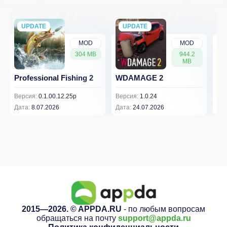
UPDATE
NEW
UPDATE
NEW
MOD
MOD
304 MB
944.2
MB
Professional Fishing 2
WDAMAGE 2
Dr
Версия:
0.1.00.12.25p
Версия:
1.0.24
Вер
Дата:
8.07.2026
Дата:
24.07.2026
Дат
2015—2026. © APPDA.RU
- по любым вопросам
обращаться на почту
support@appda.ru