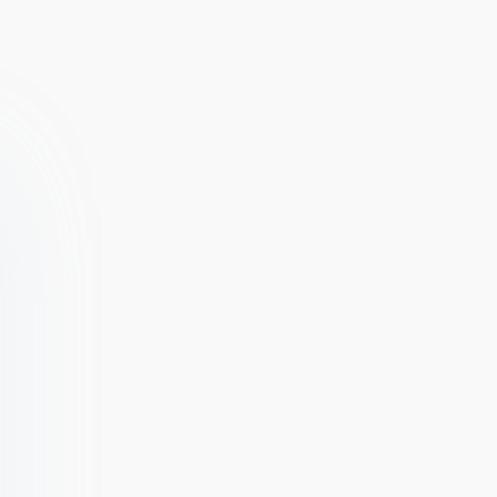
Plant Defense -
Zombie Hunter
Merge and
D-Day2
Building
(ВЗЛОМ,
Defense
Много денег)
Zombie