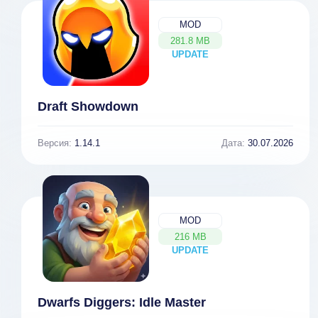
MOD
281.8 MB
UPDATE
NEW
Draft Showdown
Версия:
1.14.1
Дата:
30.07.2026
MOD
216 MB
UPDATE
NEW
Dwarfs Diggers: Idle Master