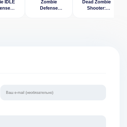
e IDLE
Zombie
Dead Zombie
ense
Defense
Shooter:
ОМ на
[ВЗЛОМ:
Survival
] 1.7.1b9
Много денег]
(ВЗЛОМ, Мод-
0.1.5
меню)