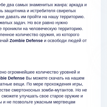
себе два самых знаменитых жанра: аркада и
ь защитника и истребителя свирепых
 не давать им пройти на нашу территорию.
яжелых задач. Но все равно нужно
е проникли на человеческую территорию.
енное количество оружия, из которого
качай
Zombie Defense
и освободи людей от
лено огромнейшее количество уровней и
bie Defense
Вы можете скачать на нашем
латные вещи. По мере прохождения игры,
честве смертоносных зомби-мутантов. Но не
 сможете улучшать свое старое оружие и
ны и не позвольте ужасным мертвецам