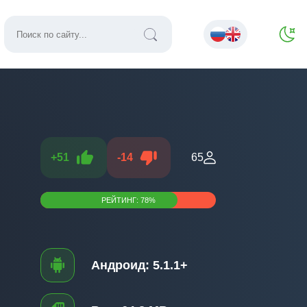
+
51
-
14
65
РЕЙТИНГ:
78
%
Андроид:
5.1.1+