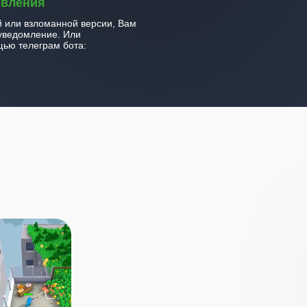
овления
й или взломанной версии, Вам
уведомление. Или
ью телеграм бота: