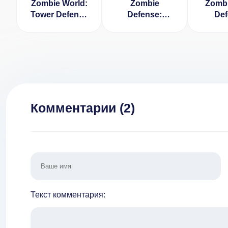
Zombie World:
Zombie
Zombi
Tower Defense
Defense:
Def
v 1.0.19
Adrenaline
[ВЗЛ
[ВЗЛОМ:
деньги
Боеприпасы,
Здоровье] v
3.16
Комментарии (
2
)
Текст комментария: