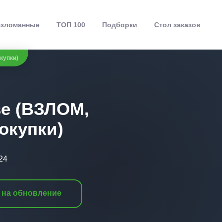
зломанные
ТОП 100
Подборки
Стол заказов
купки)
se (ВЗЛОМ,
окупки)
24
 на обновление