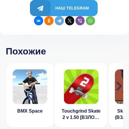
НАШ TELEGRAM
Похожие
BMX Space
Touchgrind Skate
Skate
2 v 1.50 [ВЗЛОМ:
(ВЗЛО
Все
ден