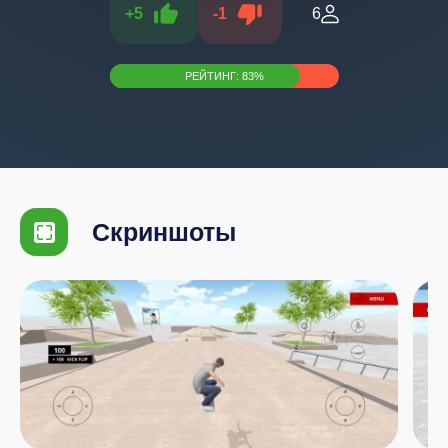
+
5
-
1
6
РЕЙТИНГ:
83
%
Скриншоты