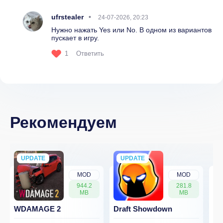
ufrstealer
24-07-2026, 20:23
Нужно нажать Yes или No. В одном из вариантов
пускает в игру.
1
Ответить
Рекомендуем
UPDATE
NEW
UPDATE
NEW
MOD
MOD
944.2
281.8
MB
MB
WDAMAGE 2
Draft Showdown
FP