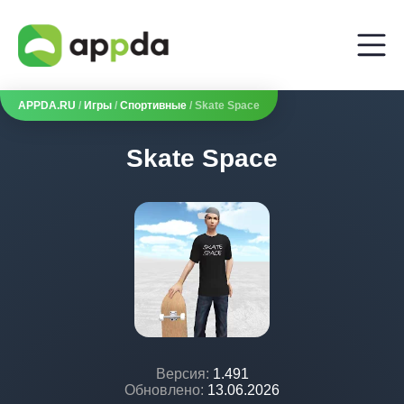
APPDA.RU
/
Игры
/
Спортивные
/ Skate Space
Skate Space
Версия:
1.491
Обновлено:
13.06.2026