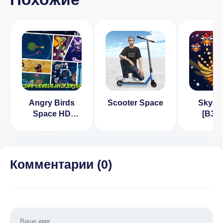
Angry Birds
Scooter Space
SkyC
Space HD
[ВЗЛ
[ВЗЛОМ на
Много д
покупки] v
7.2
2.2.14
Комментарии (
0
)