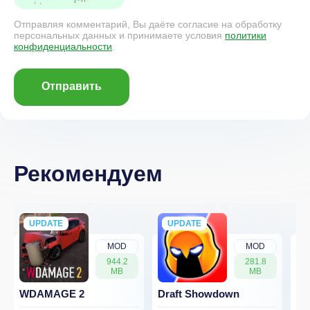
Отправляя комментарий, Вы даёте согласие на обработку
персональных данных и принимаете условия
политики
конфиденциальности
.
Отправить
Рекомендуем
UPDATE
NEW
UPDATE
NEW
MOD
MOD
944.2
281.8
MB
MB
WDAMAGE 2
Draft Showdown
FP