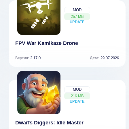
MOD
257 MB
UPDATE
NEW
FPV War Kamikaze Drone
Версия:
2.17.0
Дата:
29.07.2026
MOD
216 MB
UPDATE
NEW
Dwarfs Diggers: Idle Master