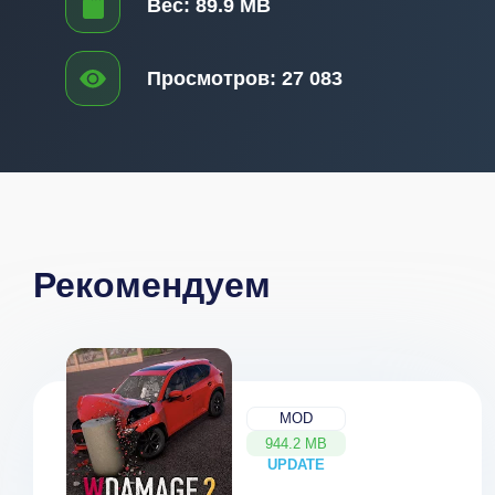
Вес:
89.9 MB
Просмотров:
27 083
Рекомендуем
MOD
944.2 MB
UPDATE
NEW