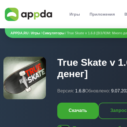
Игры
Приложения
В
APPDA.RU
/
Игры
/
Симуляторы
/ True Skate v 1.6.8 [ВЗЛОМ: Много д
True Skate v 
денег]
Версия:
1.6.8
Обновлено:
9.07.20
Скачать
Запрос