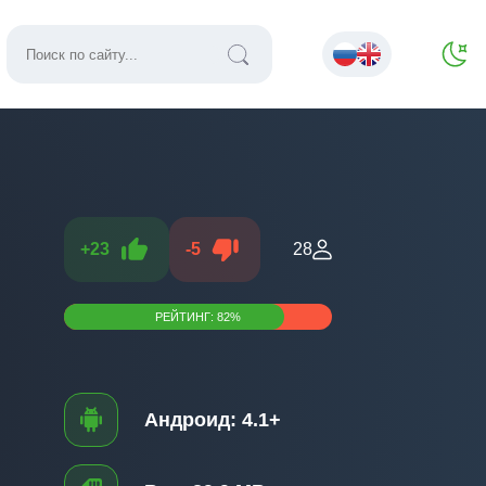
+
23
-
5
28
РЕЙТИНГ:
82
%
Андроид:
4.1+