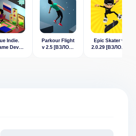
ue Indie.
Parkour Flight
Epic Skater v
ame Dev
v 2.5 [ВЗЛОМ:
2.0.29 [ВЗЛОМ:
oon (МОД,
бесплатная]
бесконечные
 рекламы)
монеты]