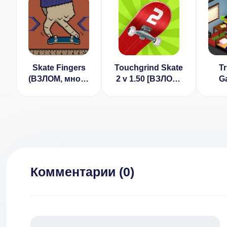
Skate Fingers
Touchgrind Skate
Tr
(ВЗЛОМ, много
2 v 1.50 [ВЗЛОМ:
G
денег/нет
Все
Tyc
рекламы)
разблокировано]
без
Комментарии (
0
)