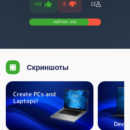
+
10
-
2
12
РЕЙТИНГ:
83
%
Скриншоты