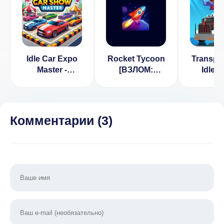
Idle Car Expo
Rocket Tycoon
Transport
Master -
[ВЗЛОМ:
Idle T
Tycoon
много денег]
Manag
1.0.1
Tycoon
[ВЗЛ
золо
Комментарии (
3
)
монеты] 