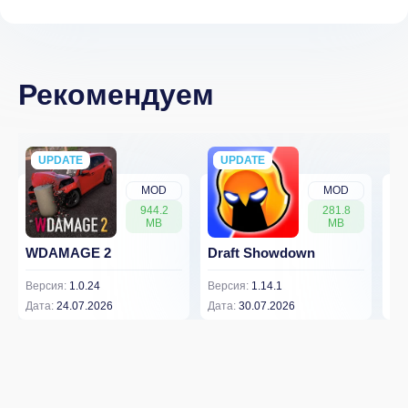
Рекомендуем
UPDATE
NEW
UPDATE
NEW
MOD
MOD
944.2
281.8
MB
MB
WDAMAGE 2
Draft Showdown
FP
Версия:
1.0.24
Версия:
1.14.1
Вер
Дата:
24.07.2026
Дата:
30.07.2026
Дат