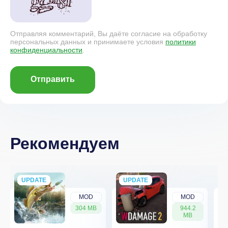
Отправляя комментарий, Вы даёте согласие на обработку
персональных данных и принимаете условия
политики
конфиденциальности
.
Отправить
Рекомендуем
UPDATE
NEW
UPDATE
NEW
MOD
MOD
304 MB
944.2
MB