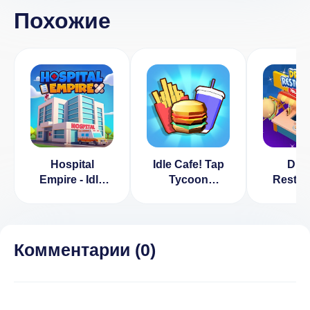
Похожие
Hospital
Idle Cafe! Tap
Dre
Empire - Idle
Tycoon
Restaur
Tycoon
(ВЗЛОМ,
Idle T
(ВЗЛОМ,
бесконечные
(ВЗЛ
Много денег)
деньги)
Много 
Беспл
Комментарии (
0
)
поку