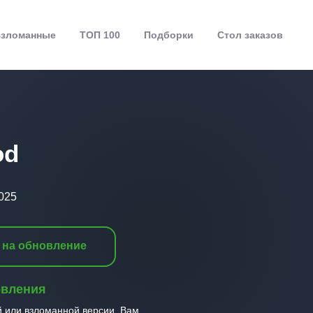
зломанные
ТОП 100
Подборки
Стол заказов
od
025
 на обновление
овления
й или взломанной версии, Вам