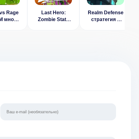
vs Rage
Last Hero:
Realm Defense
М много
Zombie State
стратегия –
 v 1.0.6
Survival RPG
Защита башни
(ВЗЛОМ,
тд [ВЗЛОМ на
режим Бога)
деньги] v 2.8.0