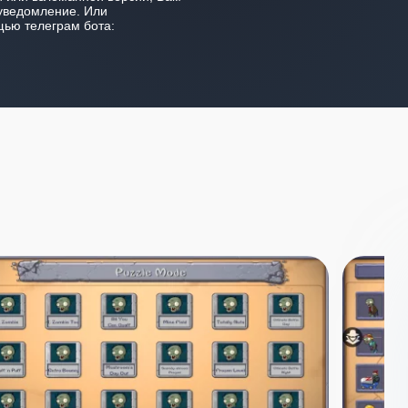
уведомление. Или
ью телеграм бота: