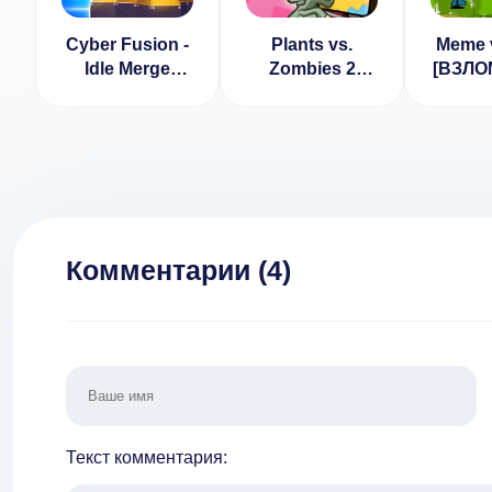
Cyber Fusion -
Plants vs.
Meme 
Idle Merge
Zombies 2
[ВЗЛО
Defence
Взлом (много
денег]
денег) 13.3.1
Комментарии (
4
)
Текст комментария: