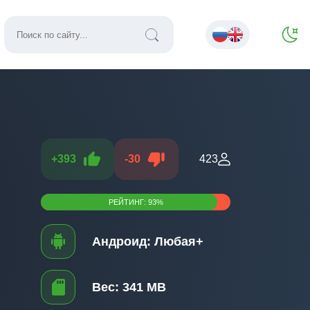
+
393
-
30
423
РЕЙТИНГ:
93
%
Андроид:
Любая+
Вес:
341 MB