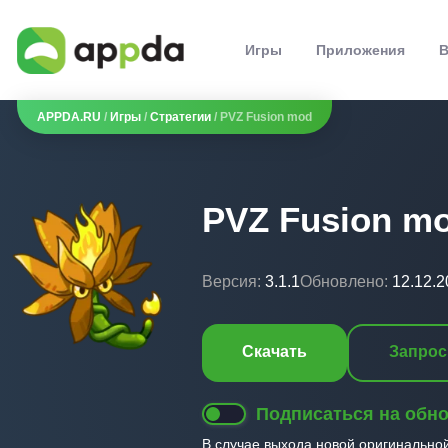
Игры
Приложения
В
APPDA.RU
/
Игры
/
Стратегии
/ PVZ Fusion mod
PVZ Fusion m
Версия:
3.1.1
Обновлено:
12.12.2
Скачать
Запрос
Подписаться на обн
В случае выхода новой оригинально