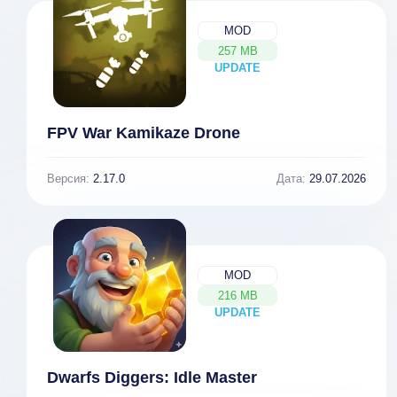
MOD
257 MB
UPDATE
NEW
FPV War Kamikaze Drone
Версия:
2.17.0
Дата:
29.07.2026
MOD
216 MB
UPDATE
NEW
Dwarfs Diggers: Idle Master